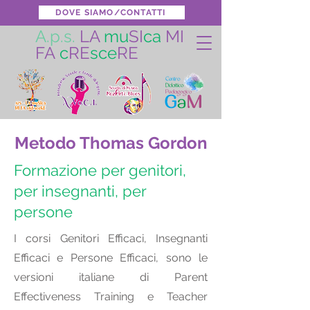
DOVE SIAMO/CONTATTI
A.p.s.
LA
mu
SI
ca
MI
FA
c
RE
sce
RE
Metodo Thomas Gordon
Formazione per genitori,
per insegnanti, per
persone
I corsi Genitori Efficaci, Insegnanti
Efficaci e Persone Efficaci, sono le
versioni italiane di Parent
Effectiveness Training e Teacher