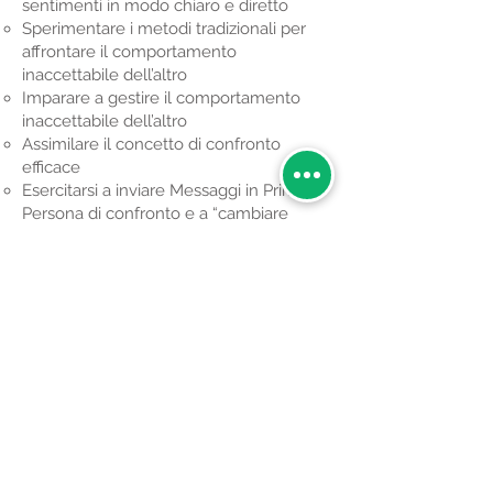
sentimenti in modo chiaro e diretto
Sperimentare i metodi tradizionali per
affrontare il comportamento
inaccettabile dell’altro
Imparare a gestire il comportamento
inaccettabile dell’altro
Assimilare il concetto di confronto
efficace
Esercitarsi a inviare Messaggi in Prima
Persona di confronto e a “cambiare
marcia” passando all’Ascolto Attivo
Modulo 5
Apprendere a gestire le resistenze
dell’altro al confronto
Esercitarsi nei Messaggi di confronto in
Prima Persona e nel Cambio di Marcia
Comprendere gli errori più̀ comuni
nell’inviare un Messaggio in Prima
Persona
Apprendere a modificare l’ambiente per
prevenire un comportamento