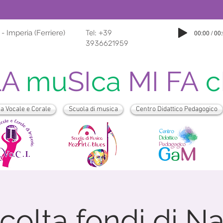
 - Imperia (Ferriere)
Tel: +39
00:00 / 00
3936621959
LA
mu
SI
ca
MI FA
c
 Vocale e Corale
Scuola di musica
Centro Didattico Pedagogico
colta fondi di Na