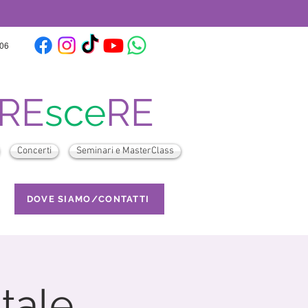
:06
RE
sce
RE
Concerti
Seminari e MasterClass
DOVE SIAMO/CONTATTI
tale