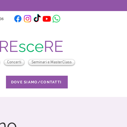
:06
RE
sce
RE
Concerti
Seminari e MasterClass
DOVE SIAMO/CONTATTI
nno