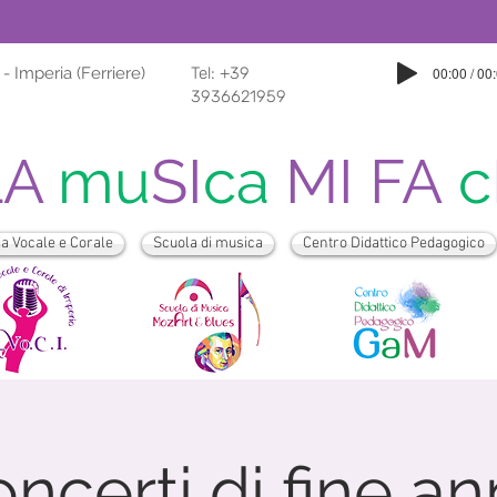
 - Imperia (Ferriere)
Tel: +39
00:00 / 00
3936621959
LA
mu
SI
ca
MI FA
c
 Vocale e Corale
Scuola di musica
Centro Didattico Pedagogico
ncerti di fine a