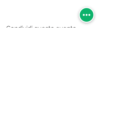
Condividi questo evento
Via Giordano 1 (angolo via De Marchi) -
IMPERIA (zona FERRIERE)
Tel:
+39 3936621959
© 2024 A.P.S. La musica mi fa crescere.
Realizzato da Roberta Garrione
Privacy Policy
Cookie Policy
-00:06