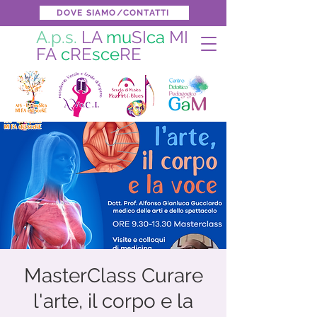
DOVE SIAMO/CONTATTI
A.p.s.
LA
mu
SI
ca
MI
FA
c
RE
sce
RE
MasterClass Curare
l'arte, il corpo e la